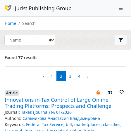
Jurist Publishing Group
Home
Search
Found
77
results
‹
1
2
3
4
›
Article
Innovations in Tax Control of Large Online
Trading Platforms: Prospects and Challenge
Journal:
Taxes (Journal) № 01/2026
Authors:
Сальникова Анастасия Владимировна
Keywords:
Federal Tax Service
,
bill
,
marketplaces
,
classifies
,
tax regulation
,
taxes
,
tax control
,
online trade
,