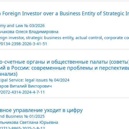
a Foreign Investor over a Business Entity of Strategic 
my and Law № 03/2026
чакова Олеся Владимировна
eign investor
,
strategic business entity
,
actual control
,
corporate co
/0134-2398-2026-3-41-51
о-счетные органы и общественные палаты (совет
ий в России: современные проблемы и перспектив
анализ)
ipal Service: legal issues № 04/2024
аров Виталий Викторович
/2072-4314-2024-4-7-11
вное управление уходит в цифру
nd Business № 01/2025
льникова Светлана Юрьевна
/2712-8865-2025-1-8-12