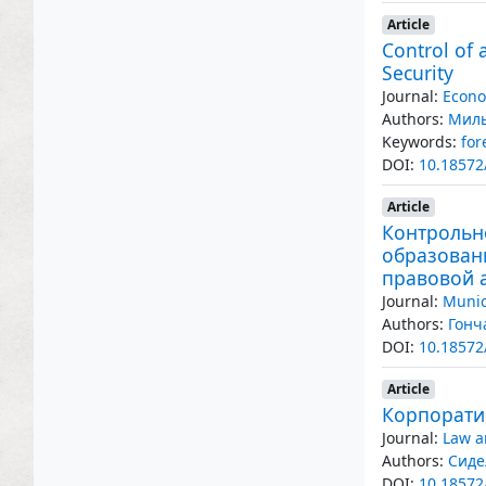
Article
Control of 
Security
Journal:
Econo
Authors:
Миль
Keywords:
for
DOI:
10.18572
Article
Контрольн
образован
правовой 
Journal:
Munic
Authors:
Гонч
DOI:
10.18572
Article
Корпорати
Journal:
Law a
Authors:
Сиде
DOI:
10.18572