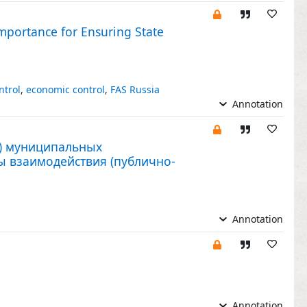
Importance for Ensuring State
ntrol
,
economic control
,
FAS Russia
Annotation
ы) муниципальных
ы взаимодействия (публично-
Annotation
Annotation