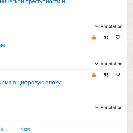
нической преступности и
Annotation
ве
Annotation
орма в цифровую эпоху:
Annotation
6
…
Next