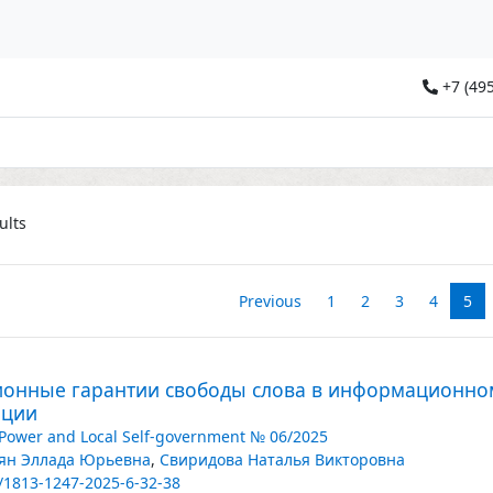
+7 (495
ults
Previous
1
2
3
4
5
ионные гарантии свободы слова в информационном
ации
 Power and Local Self-government № 06/2025
ян Эллада Юрьевна
,
Свиридова Наталья Викторовна
/1813-1247-2025-6-32-38