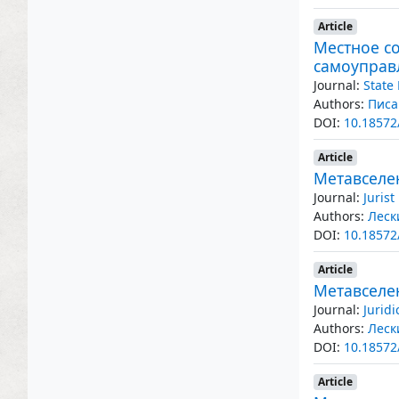
Article
Местное со
самоуправ
Journal:
State
Authors:
Писа
DOI:
10.18572
Article
Метавселе
Journal:
Juris
Authors:
Леск
DOI:
10.18572
Article
Метавселе
Journal:
Jurid
Authors:
Леск
DOI:
10.18572
Article