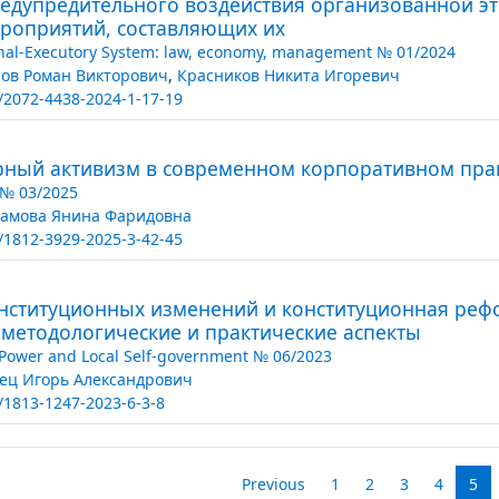
едупредительного воздействия организованной эт
ероприятий, составляющих их
nal-Executory System: law, economy, management № 01/2024
ов Роман Викторович
,
Красников Никита Игоревич
/2072-4438-2024-1-17-19
ный активизм в современном корпоративном пра
t № 03/2025
амова Янина Фаридовна
/1812-3929-2025-3-42-45
нституционных изменений и конституционная реф
 методологические и практические аспекты
 Power and Local Self-government № 06/2023
ец Игорь Александрович
/1813-1247-2023-6-3-8
Previous
1
2
3
4
5