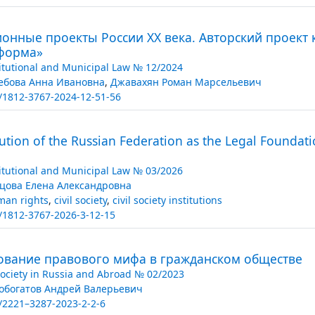
ионные проекты России XX века. Авторский проект
форма»
itutional and Municipal Law № 12/2024
ебова Анна Ивановна
,
Джавахян Роман Марсельевич
/1812-3767-2024-12-51-56
ution of the Russian Federation as the Legal Foundati
itutional and Municipal Law № 03/2026
цова Елена Александровна
an rights
,
civil society
,
civil society institutions
/1812-3767-2026-3-12-15
ование правового мифа в гражданском обществе
 Society in Russia and Abroad № 02/2023
обогатов Андрей Валерьевич
/2221–3287-2023-2-2-6