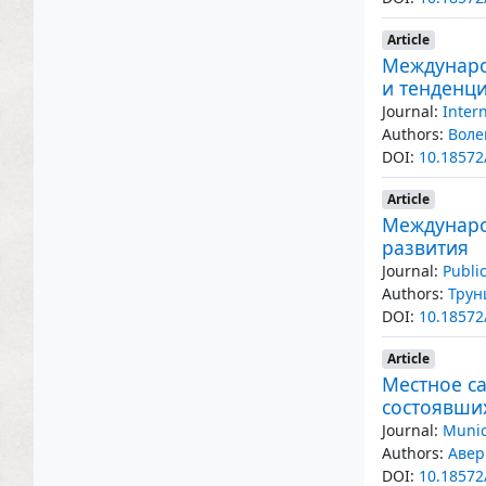
Article
Междунаро
и тенденц
Journal:
Inter
Authors:
Воле
DOI:
10.18572
Article
Междунаро
развития
Journal:
Publi
Authors:
Трун
DOI:
10.18572
Article
Местное са
состоявши
Journal:
Munic
Authors:
Авер
DOI:
10.18572