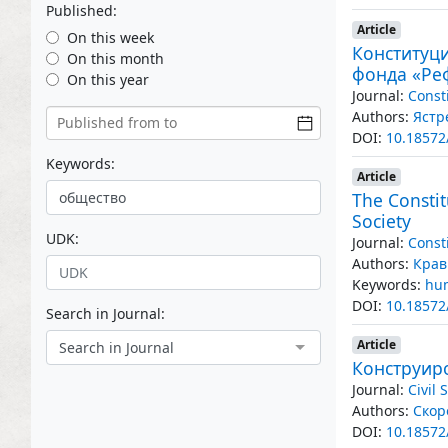
Published:
Article
On this week
Конституц
On this month
фонда «Ре
On this year
Journal:
Const
Authors:
Ястр
DOI:
10.18572
Keywords:
Article
The Constit
Society
UDK:
Journal:
Const
Authors:
Крав
Keywords:
hum
DOI:
10.18572
Search in Journal:
Article
Search in Journal
Конструир
Journal:
Civil
Authors:
Скор
DOI:
10.18572