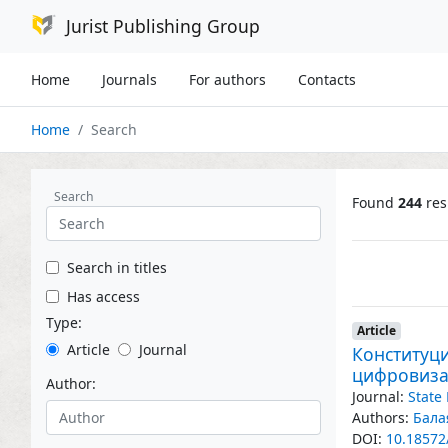
Jurist Publishing Group
Home
Journals
For authors
Contacts
Home
Search
Search
Found
244
res
Search in titles
Has access
Type:
Article
Article
Journal
Конституц
цифровиз
Author:
Journal:
State
Authors:
Бала
DOI:
10.18572