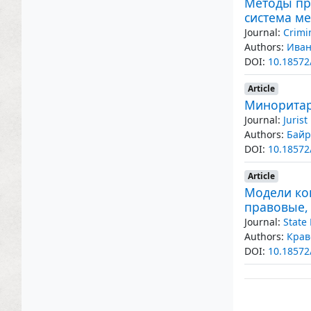
Методы пр
система м
Journal:
Crimi
Authors:
Иван
DOI:
10.18572
Article
Миноритар
Journal:
Juris
Authors:
Байр
DOI:
10.18572
Article
Модели ко
правовые,
Journal:
State
Authors:
Крав
DOI:
10.18572