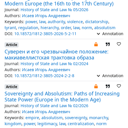
Modern Europe (the 16th to the 17th Century)
Journal:
History of State and Law № 05/2026
Authors:
Исаев Игорь Андреевич
Keywords:
power
,
law
,
authority
,
violence
,
dictatorship
,
tyrant
,
regulation
,
hierarchy
,
order
,
law
,
norm
,
absolutism
DOI:
10.18572/1812-3805-2026-5-2-11
Annotation
Article
Суверен и его чрезвычайное положение:
макиавеллистская трактовка образа
Journal:
History of State and Law № 02/2024
Authors:
Исаев Игорь Андреевич
DOI:
10.18572/1812-3805-2024-2-2-8
Annotation
Article
Sovereignty and Absolutism: Paths of Increasing
State Power (Europe in the Modern Age)
Journal:
History of State and Law № 02/2026
Authors:
Исаев Игорь Андреевич
Keywords:
empire
,
absolutism
,
sovereignty
,
monarchy
,
kingdom
,
power
,
legitimacy
,
law
,
centralization
,
norm