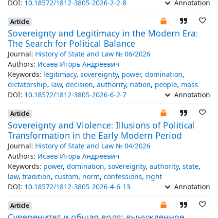
DOI:
10.18572/1812-3805-2026-2-2-8
Annotation
Article
Sovereignty and Legitimacy in the Modern Era:
The Search for Political Balance
Journal:
History of State and Law № 06/2026
Authors:
Исаев Игорь Андреевич
Keywords:
legitimacy
,
sovereignty
,
power
,
domination
,
dictatorship
,
law
,
decision
,
authority
,
nation
,
people
,
mass
DOI:
10.18572/1812-3805-2026-6-2-7
Annotation
Article
Sovereignty and Violence: Illusions of Political
Transformation in the Early Modern Period
Journal:
History of State and Law № 04/2026
Authors:
Исаев Игорь Андреевич
Keywords:
power
,
domination
,
sovereignty
,
authority
,
state
,
law
,
tradition
,
custom
,
norm
,
confessions
,
right
DOI:
10.18572/1812-3805-2026-4-6-13
Annotation
Article
Суверенитет и общая воля: вынужденное