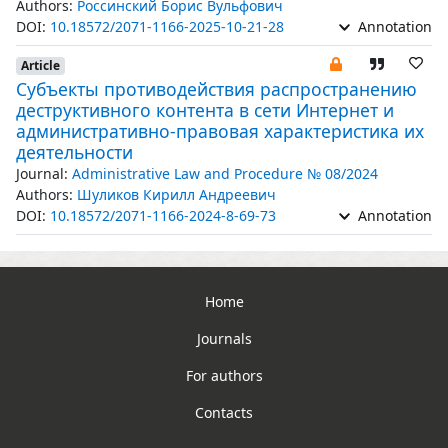
Authors:
Россинский Борис Вульфович
DOI:
10.18572/2071-1166-2025-10-21-28
Annotation
Article
Субъекты противодействия распространению
деструктивного контента в сети Интернет и
административно-правовая характеристика их
деятельности
Journal:
Administrative Law and Procedure № 08/2024
Authors:
Шуликов Кирилл Андреевич
DOI:
10.18572/2071-1166-2024-8-69-73
Annotation
Home
Journals
For authors
Contacts