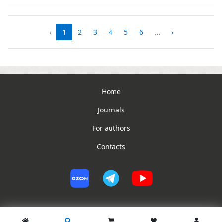
‹
1
2
3
4
5
6
…
›
Home
Journals
For authors
Contacts