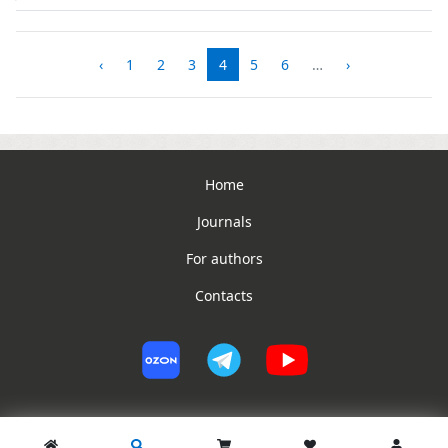
‹
1
2
3
4
5
6
…
›
Home
Journals
For authors
Contacts