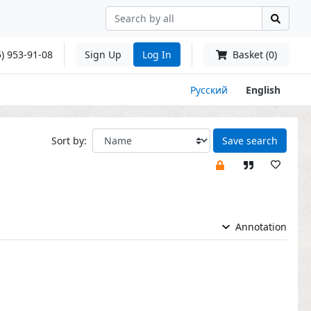
) 953-91-08
Sign Up
Log In
Basket (0)
Русский
English
Sort by:
Save search
Annotation