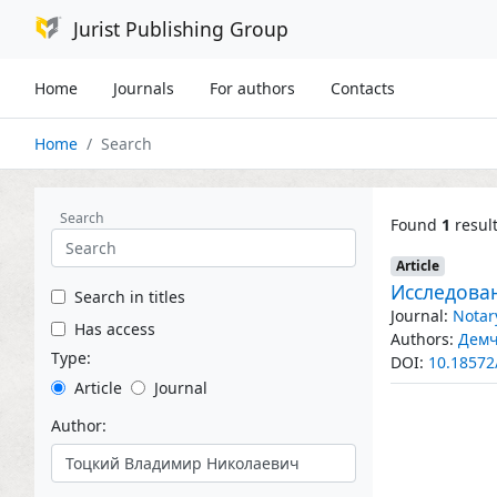
Jurist Publishing Group
Home
Journals
For authors
Contacts
Home
Search
Search
Found
1
resul
Article
Исследова
Search in titles
Journal:
Notar
Has access
Authors:
Демч
Type:
DOI:
10.18572
Article
Journal
Author: