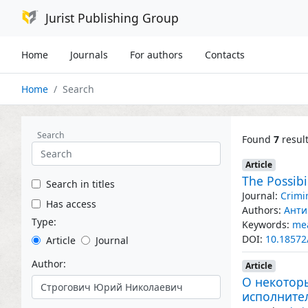
Jurist Publishing Group
Home
Journals
For authors
Contacts
Home
Search
Search
Found
7
resul
Article
The Possibi
Search in titles
Journal:
Crimi
Has access
Authors:
Анти
Type:
Keywords:
mea
DOI:
10.18572
Article
Journal
Author:
Article
О некотор
исполните