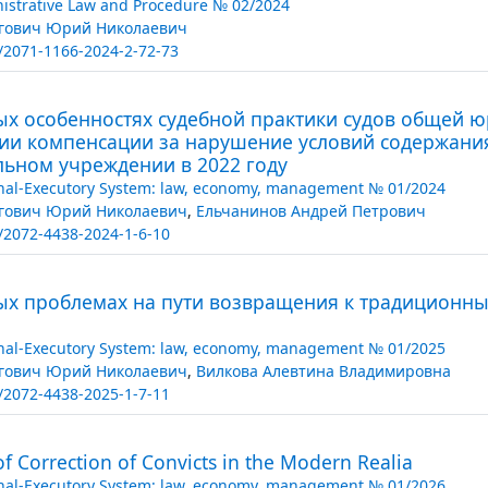
istrative Law and Procedure № 02/2024
гович Юрий Николаевич
/2071-1166-2024-2-72-73
ых особенностях судебной практики судов общей ю
ии компенсации за нарушение условий содержания
льном учреждении в 2022 году
nal-Executory System: law, economy, management № 01/2024
гович Юрий Николаевич
,
Ельчанинов Андрей Петрович
/2072-4438-2024-1-6-10
ых проблемах на пути возвращения к традиционн
nal-Executory System: law, economy, management № 01/2025
гович Юрий Николаевич
,
Вилкова Алевтина Владимировна
/2072-4438-2025-1-7-11
 Correction of Convicts in the Modern Realia
nal-Executory System: law, economy, management № 01/2026