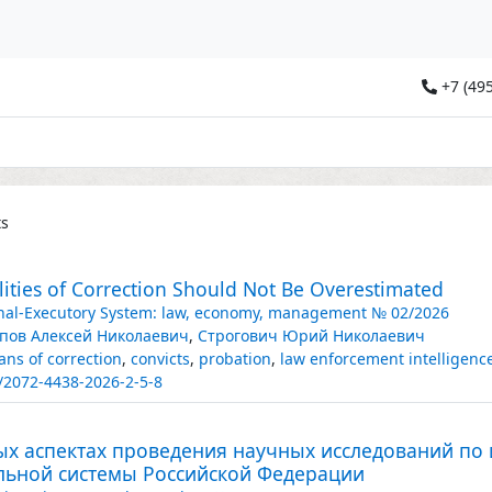
+7 (495
ts
lities of Correction Should Not Be Overestimated
nal-Executory System: law, economy, management № 02/2026
пов Алексей Николаевич
,
Строгович Юрий Николаевич
ns of correction
,
convicts
,
probation
,
law enforcement intelligenc
/2072-4438-2026-2-5-8
ых аспектах проведения научных исследований по 
льной системы Российской Федерации