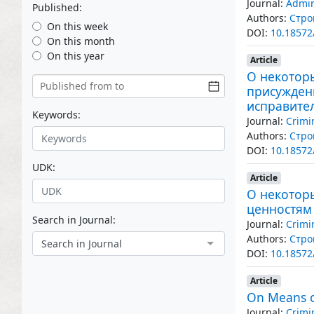
Journal:
Admin
Published:
Authors:
Стро
On this week
DOI:
10.18572
On this month
On this year
Article
О некотор
присужден
исправите
Keywords:
Journal:
Crimi
Authors:
Стро
DOI:
10.18572
UDK:
Article
О некотор
ценностям
Search in Journal:
Journal:
Crimi
Authors:
Стро
Search in Journal
DOI:
10.18572
Article
On Means of
Journal:
Crimi