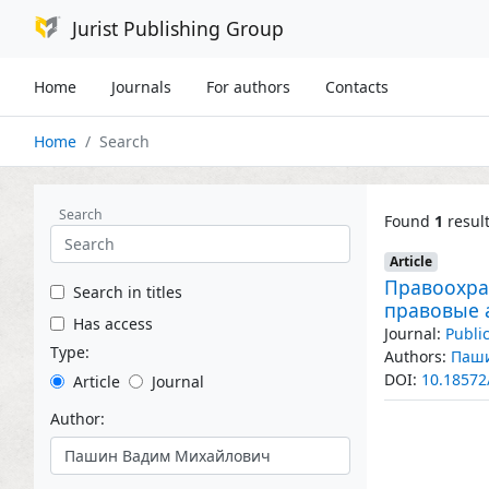
Jurist Publishing Group
Home
Journals
For authors
Contacts
Home
Search
Search
Found
1
resul
Article
Правоохра
Search in titles
правовые 
Has access
Journal:
Publi
Type:
Authors:
Паши
DOI:
10.18572
Article
Journal
Author: