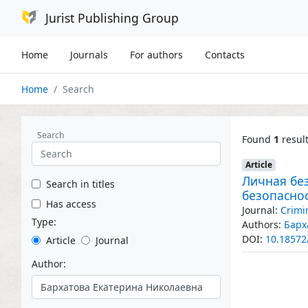
Jurist Publishing Group
Home
Journals
For authors
Contacts
Home
Search
Search
Found
1
resul
Article
Личная бе
Search in titles
безопаснос
Has access
Journal:
Crimi
Type:
Authors:
Барх
DOI:
10.18572
Article
Journal
Author: