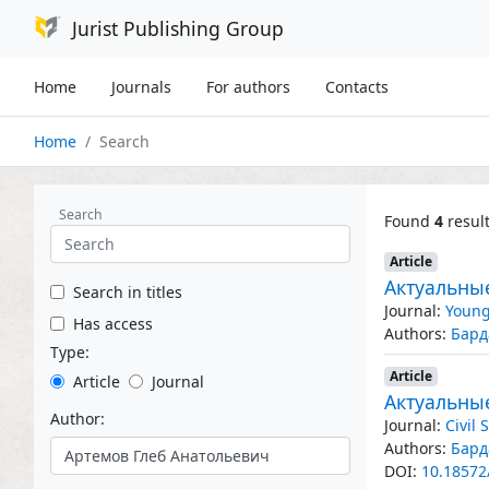
Jurist Publishing Group
Home
Journals
For authors
Contacts
Home
Search
Search
Found
4
resul
Article
Актуальны
Search in titles
Journal:
Young
Has access
Authors:
Бард
Type:
Article
Article
Journal
Актуальны
Author:
Journal:
Civil
Authors:
Бард
DOI:
10.18572