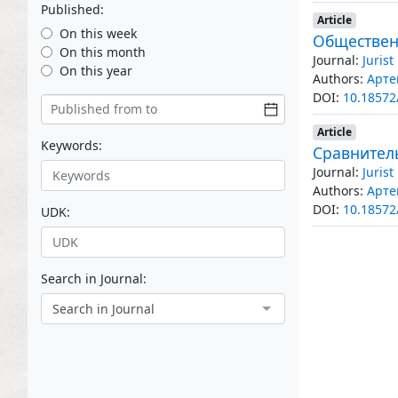
Published:
Article
On this week
Общественн
On this month
Journal:
Juris
On this year
Authors:
Арте
DOI:
10.18572
Article
Keywords:
Сравнител
Journal:
Juris
Authors:
Арте
DOI:
10.18572
UDK:
Search in Journal:
Search in Journal